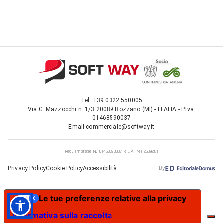
Tel.
+39 0322 550005
Via G. Mazzocchi n. 1/3 20089 Rozzano (MI) - ITALIA - P.Iva.
01468590037
Email
commerciale@softway.it
Reg. Imprese N. 01468590037 R.E.A. MI-2589261
By
Privacy Policy
Cookie Policy
Accessibilità
Le tue preferenze relative alla privacy
Informativa sulla raccolta