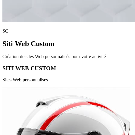
S
C
Siti Web
Custom
Création de sites Web personnalisés pour votre activité
S
I
T
I
W
E
B
C
U
S
T
O
M
Sites Web personnalisés