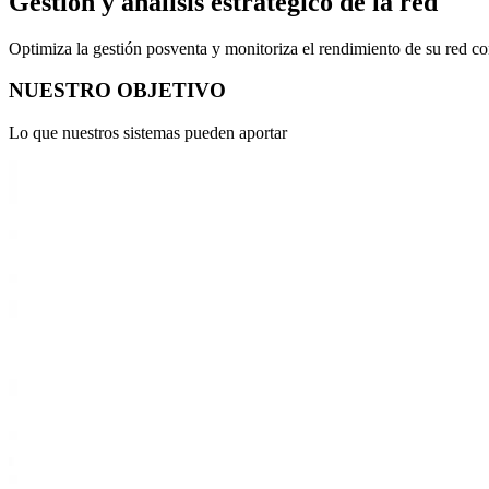
Gestión y análisis estratégico de
la red
Optimiza la gestión posventa y monitoriza el rendimiento de su red co
N
U
E
S
T
R
O
O
B
J
E
T
I
V
O
Lo que nuestros sistemas pueden aportar